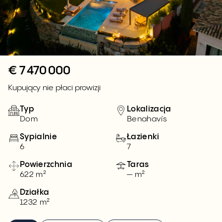
€
7 470 000
Kupujący nie płaci prowizji
Typ
Lokalizacja
Dom
Benahavís
Sypialnie
Łazienki
6
7
Powierzchnia
Taras
622 m²
— m²
Działka
1232 m²