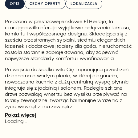
OPIS
CECHY OFERTY
LOKALIZACJA
Położona w prestiżowej enklawie El Herrojo, ta
czarująca willa oferuje wyjątkowe połączenie luksusu,
komfortu i współczesnego designu. Składająca się z
sześciu przestronnych sypialni, siedmiu eleganckich
łazienek i dodatkowej toalety dla gości, nieruchomość
została starannie zaprojektowana, aby zapewnić
najwyższe standardy komfortu i wyrafinowania.
Po wejściu do środka wita Cię imponująca przestrzeń
dzienna na otwartym planie, w której elegancka,
nowoczesna kuchnia z dużą centralną wyspą płynnie
integruje się z jadalnią i salonem. Rozległe szklane
drzwi pozwalają wnętrzu bez wysiłku przepływać na
tarasy zewnętrzne, tworząc harmonijne wrażenia z
życia wewnątrz i na zewnątrz.
Pokaż więcej
Loading...