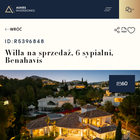
WRÓĆ
ID:
R5396848
Willa na sprzedaż, 6 sypialni,
Benahavís
60