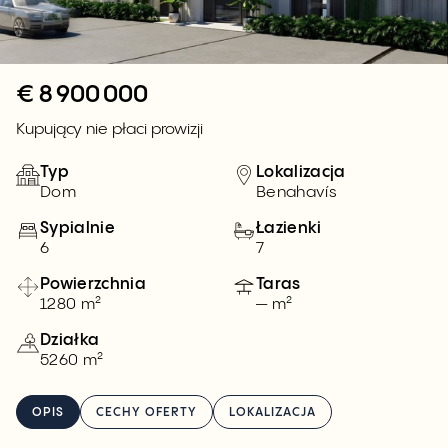
€
8 900 000
Kupujący nie płaci prowizji
Typ
Lokalizacja
Dom
Benahavís
Sypialnie
Łazienki
6
7
Powierzchnia
Taras
1280 m²
— m²
Działka
5260 m²
OPIS
CECHY OFERTY
LOKALIZACJA