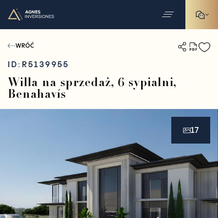
WRÓĆ
ID:
R5139955
Willa na sprzedaż, 6 sypialni,
Benahavís
17