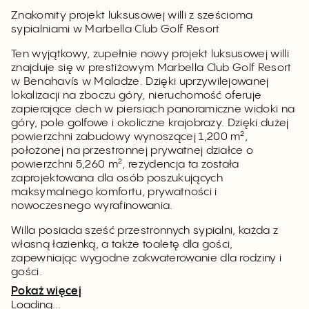
Znakomity projekt luksusowej willi z sześcioma
sypialniami w Marbella Club Golf Resort
Ten wyjątkowy, zupełnie nowy projekt luksusowej willi
znajduje się w prestiżowym Marbella Club Golf Resort
w Benahavís w Maladze. Dzięki uprzywilejowanej
lokalizacji na zboczu góry, nieruchomość oferuje
zapierające dech w piersiach panoramiczne widoki na
góry, pole golfowe i okoliczne krajobrazy. Dzięki dużej
powierzchni zabudowy wynoszącej 1,200 m²,
położonej na przestronnej prywatnej działce o
powierzchni 5,260 m², rezydencja ta została
zaprojektowana dla osób poszukujących
maksymalnego komfortu, prywatności i
nowoczesnego wyrafinowania.
Willa posiada sześć przestronnych sypialni, każda z
własną łazienką, a także toaletę dla gości,
zapewniając wygodne zakwaterowanie dla rodziny i
gości.
Pokaż więcej
Loading...