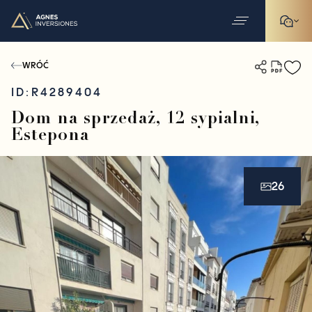
WRÓĆ
ID:
R4289404
Dom na sprzedaż, 12 sypialni,
Estepona
26