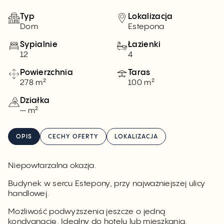
Typ
Lokalizacja
Dom
Estepona
Sypialnie
Łazienki
12
4
Powierzchnia
Taras
278 m²
100 m²
Działka
— m²
OPIS
CECHY OFERTY
LOKALIZACJA
Niepowtarzalna okazja.
Budynek w sercu Estepony, przy najważniejszej ulicy
handlowej.
Możliwość podwyższenia jeszcze o jedną
kondygnację. Idealny do hotelu lub mieszkania.