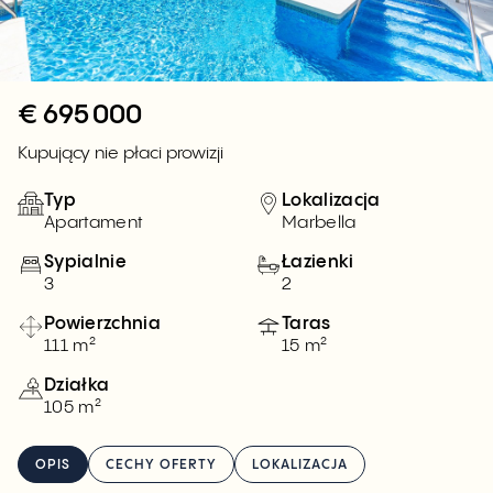
€
695 000
Kupujący nie płaci prowizji
Typ
Lokalizacja
Apartament
Marbella
Sypialnie
Łazienki
3
2
Powierzchnia
Taras
111 m²
15 m²
Działka
105 m²
OPIS
CECHY OFERTY
LOKALIZACJA