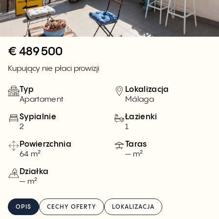
€
489 500
Kupujący nie płaci prowizji
Typ
Lokalizacja
Apartament
Málaga
Sypialnie
Łazienki
2
1
Powierzchnia
Taras
64 m²
— m²
Działka
— m²
OPIS
CECHY OFERTY
LOKALIZACJA