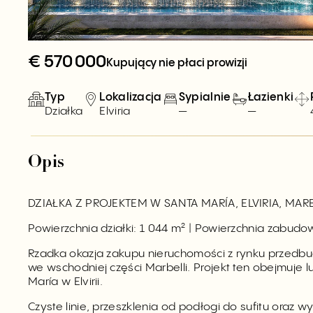
€
570 000
Kupujący nie płaci prowizji
Typ
Lokalizacja
Sypialnie
Łazienki
Działka
Elviria
—
—
Opis
DZIAŁKA Z PROJEKTEM W SANTA MARÍA, ELVIRIA, MAR
Powierzchnia działki: 1 044 m² | Powierzchnia zabudow
Rzadka okazja zakupu nieruchomości z rynku przedbu
we wschodniej części Marbelli. Projekt ten obejmuje 
María w Elvirii.
Czyste linie, przeszklenia od podłogi do sufitu oraz