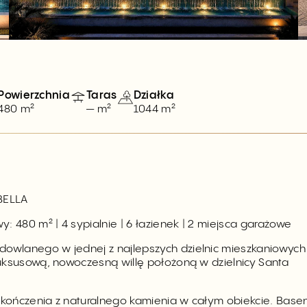
Powierzchnia
Taras
Działka
480 m²
— m²
1044 m²
BELLA
y: 480 m² | 4 sypialnie | 6 łazienek | 2 miejsca garażowe
dowlanego w jednej z najlepszych dzielnic mieszkaniowych
luksusową, nowoczesną willę położoną w dzielnicy Santa
 wykończenia z naturalnego kamienia w całym obiekcie. Base