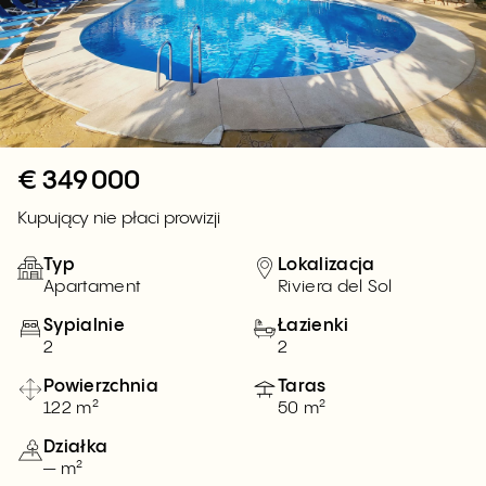
€
349 000
Kupujący nie płaci prowizji
Typ
Lokalizacja
Apartament
Riviera del Sol
Sypialnie
Łazienki
2
2
Powierzchnia
Taras
122 m²
50 m²
Działka
— m²