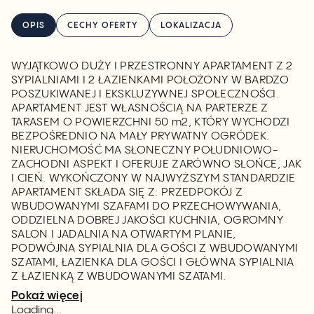
OPIS
CECHY OFERTY
LOKALIZACJA
WYJĄTKOWO DUŻY I PRZESTRONNY APARTAMENT Z 2
SYPIALNIAMI I 2 ŁAZIENKAMI POŁOŻONY W BARDZO
POSZUKIWANEJ I EKSKLUZYWNEJ SPOŁECZNOŚCI.
APARTAMENT JEST WŁASNOŚCIĄ NA PARTERZE Z
TARASEM O POWIERZCHNI 50 m2, KTÓRY WYCHODZI
BEZPOŚREDNIO NA MAŁY PRYWATNY OGRÓDEK.
NIERUCHOMOŚĆ MA SŁONECZNY POŁUDNIOWO-
ZACHODNI ASPEKT I OFERUJE ZARÓWNO SŁOŃCE, JAK
I CIEŃ. WYKOŃCZONY W NAJWYŻSZYM STANDARDZIE
APARTAMENT SKŁADA SIĘ Z: PRZEDPOKÓJ Z
WBUDOWANYMI SZAFAMI DO PRZECHOWYWANIA,
ODDZIELNA DOBREJ JAKOŚCI KUCHNIA, OGROMNY
SALON I JADALNIA NA OTWARTYM PLANIE,
PODWÓJNA SYPIALNIA DLA GOŚCI Z WBUDOWANYMI
SZATAMI, ŁAZIENKA DLA GOŚCI I GŁÓWNA SYPIALNIA
Z ŁAZIENKĄ Z WBUDOWANYMI SZATAMI.
Pokaż więcej
Loading...