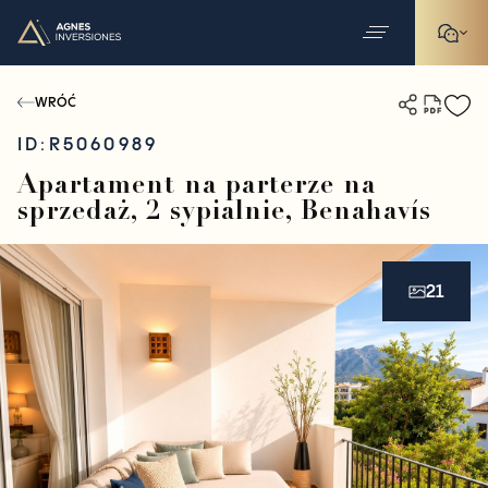
WRÓĆ
ID:
R5060989
Apartament na parterze na
sprzedaż, 2 sypialnie, Benahavís
21