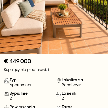
€
449 000
Kupujący nie płaci prowizji
Typ
Lokalizacja
Apartament
Benahavís
Sypialnie
Łazienki
2
2
Powierzchnia
Taras